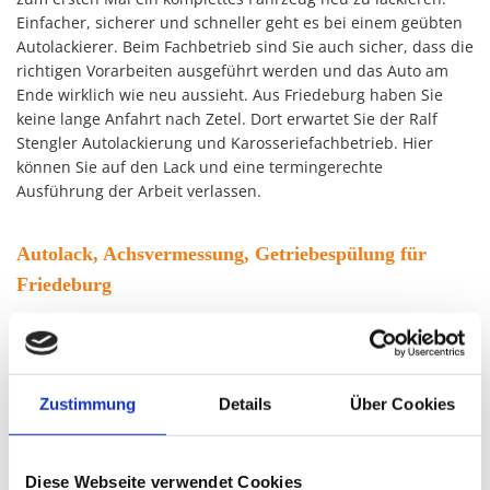
Einfacher, sicherer und schneller geht es bei einem geübten
Autolackierer. Beim Fachbetrieb sind Sie auch sicher, dass die
richtigen Vorarbeiten ausgeführt werden und das Auto am
Ende wirklich wie neu aussieht. Aus Friedeburg haben Sie
keine lange Anfahrt nach Zetel. Dort erwartet Sie der Ralf
Stengler Autolackierung und Karosseriefachbetrieb. Hier
können Sie auf den Lack und eine termingerechte
Ausführung der Arbeit verlassen.
Autolack, Achsvermessung, Getriebespülung für
Friedeburg
Beim Ralf Stengler Autolackierung und Karosseriefachbetrieb
sind erfahrene Fachleute tätig. Nicht nur bei Lackschäden
oder für eine Neulackierung vom geübten Autolackierer
Zustimmung
Details
Über Cookies
können Sie hier Ihren Wagen abgeben. Unsere große
Fachwerkstatt in Zetel führt auch die verschiedensten
Reparaturen und Instandsetzungen durch. Sie haben das
Diese Webseite verwendet Cookies