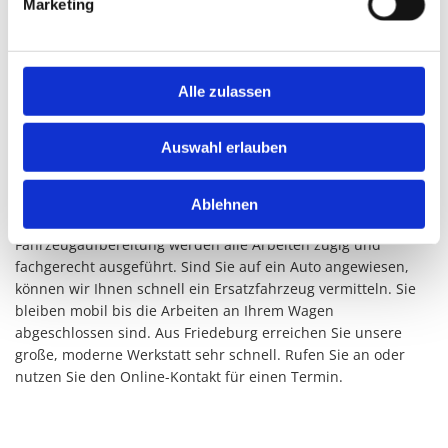
Marketing
Moderne Autowerkstatt für Karosserie und
Lackierung
Die Autowerkstatt vom Ralf Stengler Autolackierung und
Alle zulassen
Karosseriefachbetrieb verfügt über modernste
Diagnosegeräte und weitere technische Ausstattungen. Ob
Auswahl erlauben
Sie verlässliche, erstklassige Autolackierer oder eine
Fachwerkstatt für Reparatur und Klimaservice suchen – hier
sind an der richtigen Adresse. Von der Glasreparatur über die
Ablehnen
Kontrolle auf dem Bremsenprüfstand bis zur
Fahrzeugaufbereitung werden alle Arbeiten zügig und
fachgerecht ausgeführt. Sind Sie auf ein Auto angewiesen,
können wir Ihnen schnell ein Ersatzfahrzeug vermitteln. Sie
bleiben mobil bis die Arbeiten an Ihrem Wagen
abgeschlossen sind. Aus Friedeburg erreichen Sie unsere
große, moderne Werkstatt sehr schnell. Rufen Sie an oder
nutzen Sie den Online-Kontakt für einen Termin.