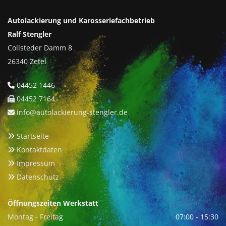
Autolackierung und Karosseriefachbetrieb
Ralf Stengler
Collsteder Damm 8
26340 Zetel
04452 1446

04452 7164

info@autolackierung-stengler.de

Startseite

Kontaktdaten

Impressum

Datenschutz

Öffnungszeiten Werkstatt
Montag - Freitag
07:00 - 15:30