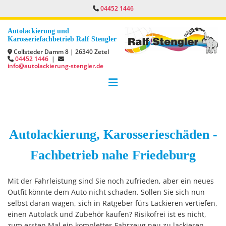
Zum Inhalt springen
04452 1446

Autolackierung und
Karosseriefachbetrieb Ralf Stengler
Collsteder Damm 8 | 26340 Zetel

04452 1446
|


info@autolackierung-stengler.de
Autolackierung, Karosserieschäden -
Fachbetrieb nahe Friedeburg
Mit der Fahrleistung sind Sie noch zufrieden, aber ein neues
Outfit könnte dem Auto nicht schaden. Sollen Sie sich nun
selbst daran wagen, sich in Ratgeber fürs Lackieren vertiefen,
einen Autolack und Zubehör kaufen? Risikofrei ist es nicht,
zum ersten Mal ein komplettes Fahrzeug neu zu lackieren.